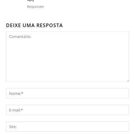
Responder
DEIXE UMA RESPOSTA
Comentário:
No
E-
mai
Sit