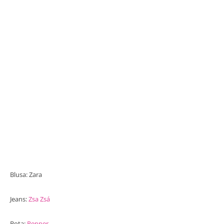
Blusa: Zara
Jeans:
Zsa Zsá
Bota:
Renner