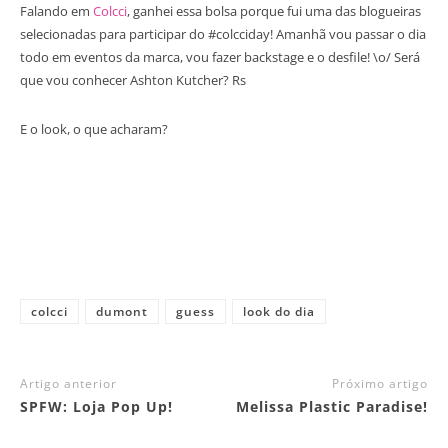
Falando em
Colcci
, ganhei essa bolsa porque fui uma das blogueiras
selecionadas para participar do #colcciday! Amanhã vou passar o dia
todo em eventos da marca, vou fazer backstage e o desfile! \o/ Será
que vou conhecer Ashton Kutcher? Rs
E o look, o que acharam?
colcci
dumont
guess
look do dia
Artigo anterior
Próximo artigo
SPFW: Loja Pop Up!
Melissa Plastic Paradise!