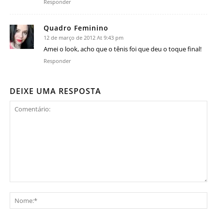
Responder
Quadro Feminino
12 de março de 2012 At 9:43 pm
Amei o look, acho que o tênis foi que deu o toque final!
Responder
DEIXE UMA RESPOSTA
Comentário:
No