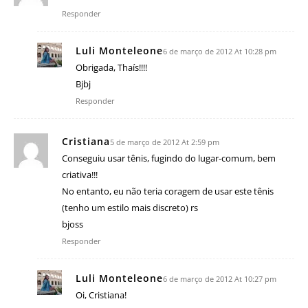
Responder
Luli Monteleone
6 de março de 2012 At 10:28 pm
Obrigada, Thaís!!!!
Bjbj
Responder
Cristiana
5 de março de 2012 At 2:59 pm
Conseguiu usar tênis, fugindo do lugar-comum, bem
criativa!!!
No entanto, eu não teria coragem de usar este tênis
(tenho um estilo mais discreto) rs
bjoss
Responder
Luli Monteleone
6 de março de 2012 At 10:27 pm
Oi, Cristiana!