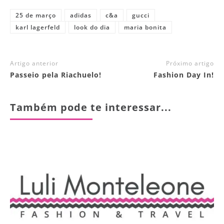
25 de março
adidas
c&a
gucci
karl lagerfeld
look do dia
maria bonita
Artigo anterior
Próximo artigo
Passeio pela Riachuelo!
Fashion Day In!
Também pode te interessar...