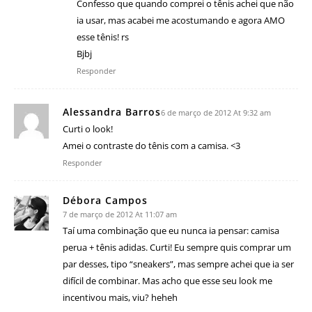
Confesso que quando comprei o tênis achei que não
ia usar, mas acabei me acostumando e agora AMO
esse tênis! rs
Bjbj
Responder
Alessandra Barros
6 de março de 2012 At 9:32 am
Curti o look!
Amei o contraste do tênis com a camisa. <3
Responder
Débora Campos
7 de março de 2012 At 11:07 am
Taí uma combinação que eu nunca ia pensar: camisa
perua + tênis adidas. Curti! Eu sempre quis comprar um
par desses, tipo “sneakers”, mas sempre achei que ia ser
difícil de combinar. Mas acho que esse seu look me
incentivou mais, viu? heheh