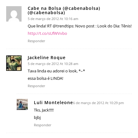
Cabe na Bolsa (@cabenabolsa)
(@cabenabolsa)
5 de março de 2012 At 10:16 am
Que linda! RT @trendtips: Novo post : Look do Dia: Tênis!
http://t.co/sUfWVvbo
Responder
Jackeline Roque
5 de março de 2012 At 10:28 am
Tava linda eu adorei o look, *–*
essa bolsa é LINDA!
Responder
Luli Monteleone
6 de março de 2012 At 10:29 pm
Tks, Jack!!!!!
bjbj
Responder