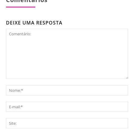
DEIXE UMA RESPOSTA
Comentário:
No
E-
mai
Sit