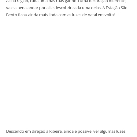
Ali na região, cada uma das ruas ganhou uma decoração diferente,
vale a pena andar por ali e descobrir cada uma delas. A Estação São
Bento ficou ainda mais linda com as luzes de natal em volta!
Descendo em direção à Ribeira, ainda é possível ver algumas luzes