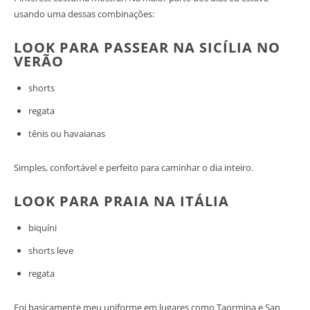
usando uma dessas combinações:
LOOK PARA PASSEAR NA SICÍLIA NO
VERÃO
shorts
regata
tênis ou havaianas
Simples, confortável e perfeito para caminhar o dia inteiro.
LOOK PARA PRAIA NA ITÁLIA
biquíni
shorts leve
regata
Foi basicamente meu uniforme em lugares como Taormina e San