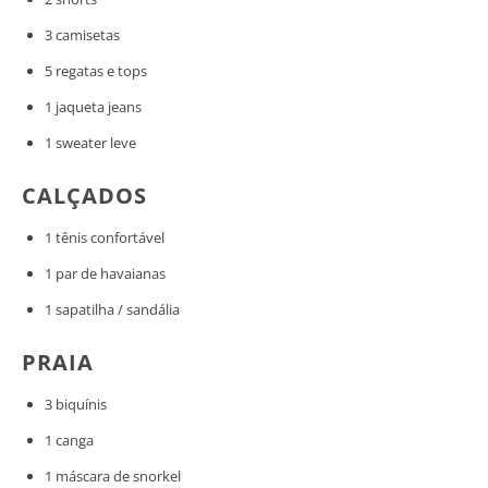
3 camisetas
5 regatas e tops
1 jaqueta jeans
1 sweater leve
CALÇADOS
1 tênis confortável
1 par de havaianas
1 sapatilha / sandália
PRAIA
3 biquínis
1 canga
1 máscara de snorkel