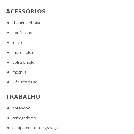
ACESSÓRIOS
chapéu dobrável
boné jeans
lenço
micro bolsa
bolsa Uniqlo
mochila
3 óculos de sol
TRABALHO
notebook
carregadores
equipamentos de gravação