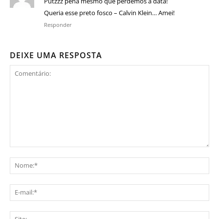
Putzzz pena mesmo que perdemos a data!
Queria esse preto fosco – Calvin Klein… Amei!
Responder
DEIXE UMA RESPOSTA
Comentário:
No
E-
mai
Sit