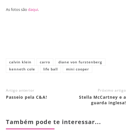
As fotos são
daqui
.
calvin klein
carro
diane von furstenberg
kenneth cole
life ball
mini cooper
Artigo anterior
Próximo artigo
Passeio pela C&A!
Stella McCartney e a
guarda inglesa!
Também pode te interessar...