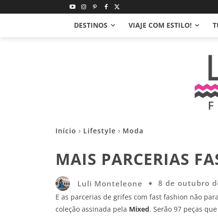
DESTINOS
VIAJE COM ESTILO!
T
Início
Lifestyle
Moda
MAIS PARCERIAS FA
Luli Monteleone
8 de outubro 
E as parcerias de grifes com fast fashion não pa
coleção assinada pela
Mixed
. Serão 97 peças qu