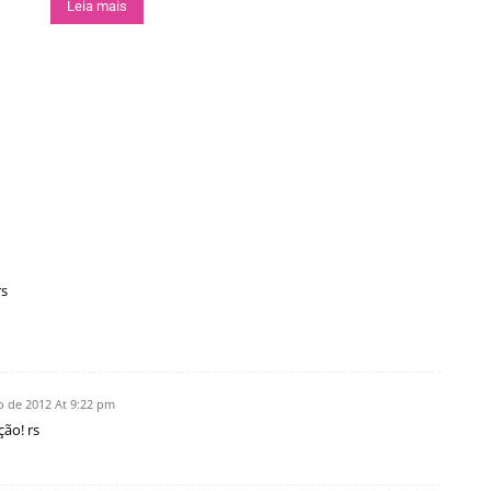
Leia mais
rs
o de 2012 At 9:22 pm
ção! rs