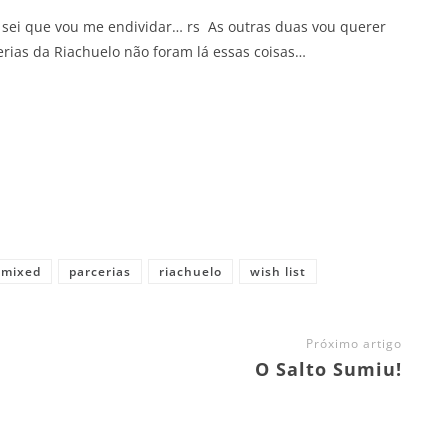
, sei que vou me endividar… rs As outras duas vou querer
erias da Riachuelo não foram lá essas coisas…
mixed
parcerias
riachuelo
wish list
Próximo artigo
O Salto Sumiu!