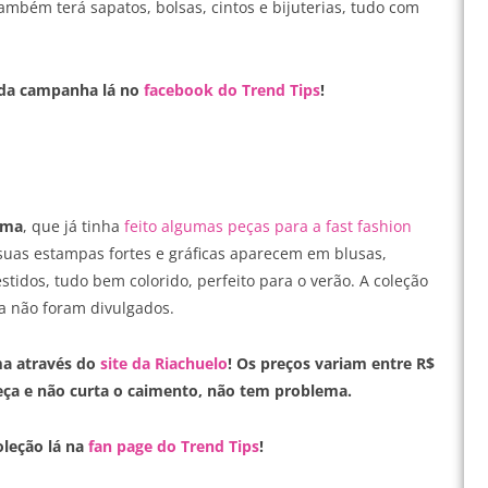
ambém terá sapatos, bolsas, cintos e bijuterias, tudo com
 da campanha lá no
facebook do Trend Tips
!
ima
, que já tinha
feito algumas peça
s para a fast fashion
, suas estampas fortes e gráficas aparecem em blusas,
vestidos, tudo bem colorido, perfeito para o verão. A coleção
da não foram divulgados.
ma através do
site da Riachuelo
! Os preços variam entre R$
 peça e não curta o caimento, não tem problema.
oleção lá na
fan page do Trend Tips
!