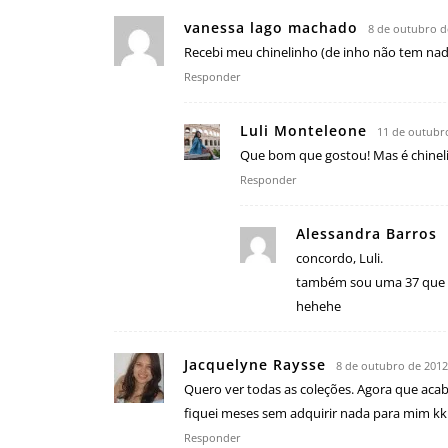
vanessa lago machado
8 de outubro d
Recebi meu chinelinho (de inho não tem nad
Responder
Luli Monteleone
11 de outubr
Que bom que gostou! Mas é chineli
Responder
Alessandra Barros
concordo, Luli.
também sou uma 37 que ac
hehehe
Jacquelyne Raysse
8 de outubro de 2012
Quero ver todas as coleções. Agora que aca
fiquei meses sem adquirir nada para mim k
Responder