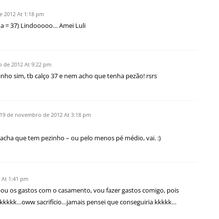
e 2012 At 1:18 pm
a = 37) Lindooooo… Amei Luli
o de 2012 At 9:22 pm
nho sim, tb calço 37 e nem acho que tenha pezão! rsrs
19 de novembro de 2012 At 3:18 pm
ha que tem pezinho – ou pelo menos pé médio, vai. :)
 At 1:41 pm
bou os gastos com o casamento, vou fazer gastos comigo, pois
kkkkkk…oww sacrifício…jamais pensei que conseguiria kkkkk…