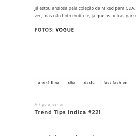
Já estou ansiosa pela coleção da Mixed para C&A
ver, mas não boto muita fé, já que as outras parc
FOTOS:
VOGUE
Share
andré lima
c&a
daslu
fast fashion
Artigo anterior
Trend Tips Indica #22!