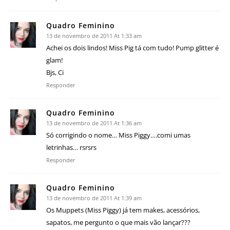
Quadro Feminino
13 de novembro de 2011 At 1:33 am
Achei os dois lindos! Miss Pig tá com tudo! Pump glitter é
glam!
Bjs, Ci
Responder
Quadro Feminino
13 de novembro de 2011 At 1:36 am
Só corrigindo o nome… Miss Piggy….comi umas
letrinhas… rsrsrs
Responder
Quadro Feminino
13 de novembro de 2011 At 1:39 am
Os Muppets (Miss Piggy) já tem makes, acessórios,
sapatos, me pergunto o que mais vão lançar???