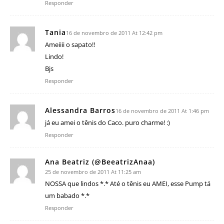
Responder
Tania
16 de novembro de 2011 At 12:42 pm
Ameiiii o sapato!!
Lindo!
Bjs
Responder
Alessandra Barros
16 de novembro de 2011 At 1:46 pm
já eu amei o tênis do Caco. puro charme! :)
Responder
Ana Beatriz (@BeeatrizAnaa)
25 de novembro de 2011 At 11:25 am
NOSSA que lindos *.* Até o tênis eu AMEI, esse Pump tá
um babado *.*
Responder