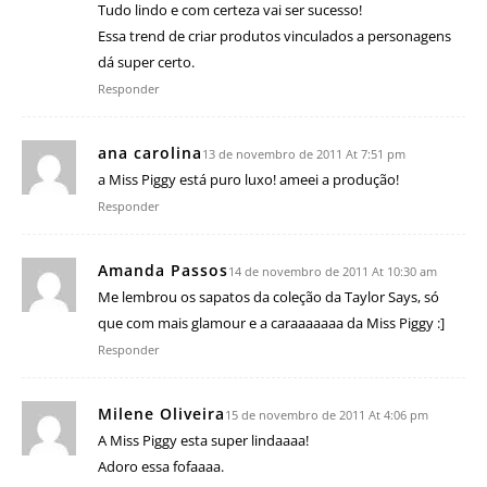
Tudo lindo e com certeza vai ser sucesso!
Essa trend de criar produtos vinculados a personagens
dá super certo.
Responder
ana carolina
13 de novembro de 2011 At 7:51 pm
a Miss Piggy está puro luxo! ameei a produção!
Responder
Amanda Passos
14 de novembro de 2011 At 10:30 am
Me lembrou os sapatos da coleção da Taylor Says, só
que com mais glamour e a caraaaaaaa da Miss Piggy :]
Responder
Milene Oliveira
15 de novembro de 2011 At 4:06 pm
A Miss Piggy esta super lindaaaa!
Adoro essa fofaaaa.