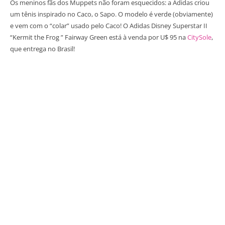
Os meninos fãs dos Muppets não foram esquecidos: a Adidas criou
um tênis inspirado no Caco, o Sapo. O modelo é verde (obviamente)
e vem com o “colar” usado pelo Caco! O Adidas Disney Superstar II
“Kermit the Frog ” Fairway Green está à venda por U$ 95 na
CitySole
,
que entrega no Brasil!