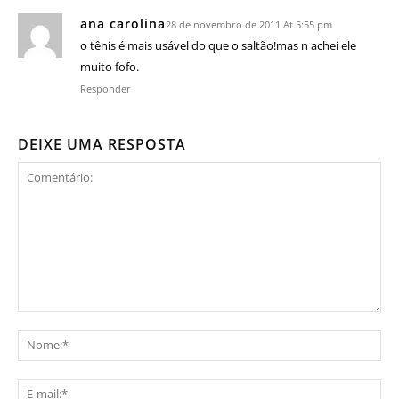
ana carolina
28 de novembro de 2011 At 5:55 pm
o tênis é mais usável do que o saltão!mas n achei ele
muito fofo.
Responder
DEIXE UMA RESPOSTA
Comentário:
No
E-