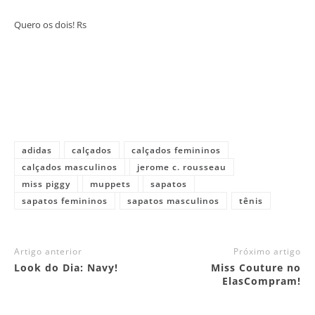
Quero os dois! Rs
adidas
calçados
calçados femininos
calçados masculinos
jerome c. rousseau
miss piggy
muppets
sapatos
sapatos femininos
sapatos masculinos
tênis
Artigo anterior
Próximo artigo
Look do Dia: Navy!
Miss Couture no
ElasCompram!