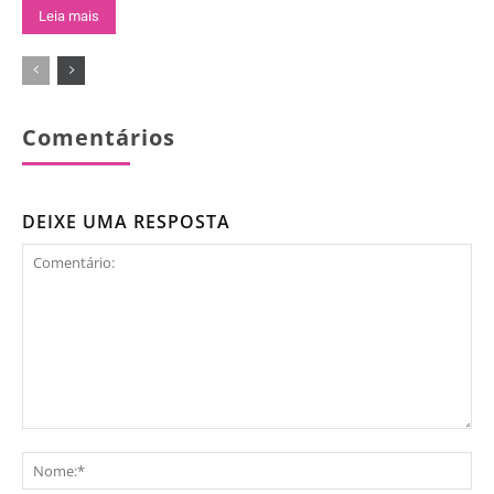
Leia mais
Comentários
DEIXE UMA RESPOSTA
Comentário:
No