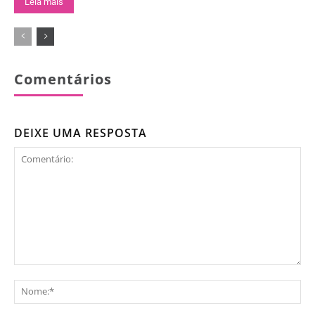
Leia mais
Comentários
DEIXE UMA RESPOSTA
Comentário:
No