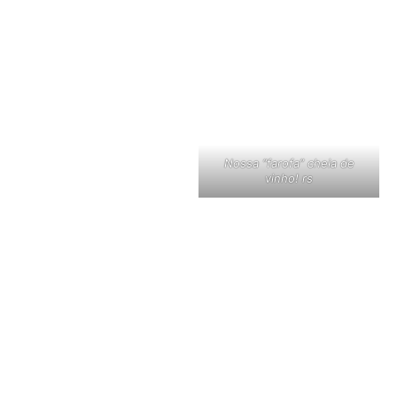
Nossa “farofa” cheia de
vinho! rs