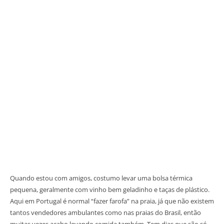
Quando estou com amigos, costumo levar uma bolsa térmica
pequena, geralmente com vinho bem geladinho e taças de plástico.
Aqui em Portugal é normal “fazer farofa” na praia, já que não existem
tantos vendedores ambulantes como nas praias do Brasil, então
muitas vezes acabo levando comida também. Tem dias que são só