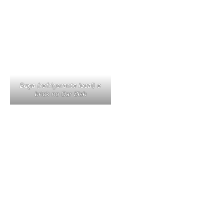
Buga (refrigerante local) e
brick no Dar Slah