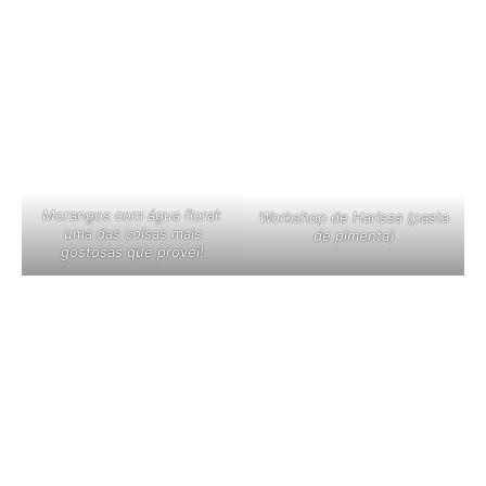
Morangos com água floral:
Workshop de Harissa (pasta
uma das coisas mais
de pimenta)
gostosas que provei!