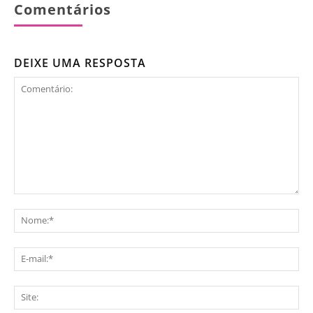
Comentários
DEIXE UMA RESPOSTA
Comentário:
No
E-
mai
Sit