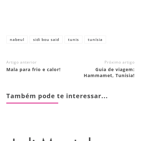
nabeul
sidi bou said
tunis
tunísia
Artigo anterior
Próximo artigo
Mala para frio e calor!
Guia de viagem:
Hammamet, Tunísia!
Também pode te interessar...