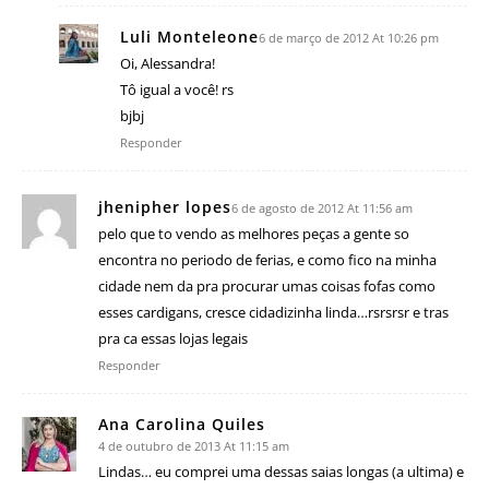
Luli Monteleone
6 de março de 2012 At 10:26 pm
Oi, Alessandra!
Tô igual a você! rs
bjbj
Responder
jhenipher lopes
6 de agosto de 2012 At 11:56 am
pelo que to vendo as melhores peças a gente so
encontra no periodo de ferias, e como fico na minha
cidade nem da pra procurar umas coisas fofas como
esses cardigans, cresce cidadizinha linda…rsrsrsr e tras
pra ca essas lojas legais
Responder
Ana Carolina Quiles
4 de outubro de 2013 At 11:15 am
Lindas… eu comprei uma dessas saias longas (a ultima) e