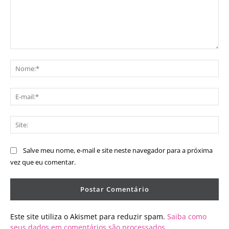
Comentário:
No
E-
mai
Sit
Salve meu nome, e-mail e site neste navegador para a próxima
vez que eu comentar.
Este site utiliza o Akismet para reduzir spam.
Saiba como
seus dados em comentários são processados
.