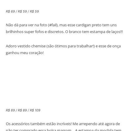
R$ 69 / R$ 59 / R$ 59
Não dá para ver na foto (#fail), mas esse cardigan preto tem uns
brilhinhos super fofos e discretos. O branco tem estampa de laços!!!
Adoro vestido chemise (são ótimos para trabalhar!) e esse de onça
ganhou meu coração!
R$ 89 / R$ 89 / R$ 109
Os acessórios também estão incríveis! Me arrependo até agora de
não ter comprado essa bolsa marrom… A estampa da mochila tem