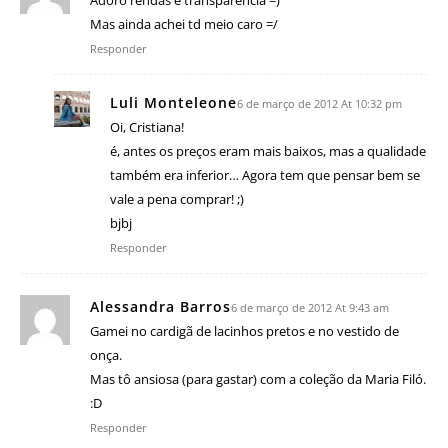
Adoro rendas e transparência =)
Mas ainda achei td meio caro =/
Responder
Luli Monteleone
6 de março de 2012 At 10:32 pm
Oi, Cristiana!
é, antes os preços eram mais baixos, mas a qualidade
também era inferior… Agora tem que pensar bem se
vale a pena comprar! ;)
bjbj
Responder
Alessandra Barros
6 de março de 2012 At 9:43 am
Gamei no cardigã de lacinhos pretos e no vestido de
onça.
Mas tô ansiosa (para gastar) com a coleção da Maria Filó.
:D
Responder