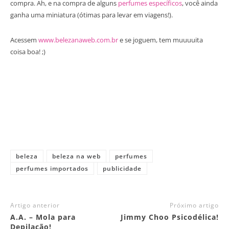
compra. Ah, e na compra de alguns
perfumes específicos
, você ainda
ganha uma miniatura (ótimas para levar em viagens!).
Acessem
www.belezanaweb.com.br
e se joguem, tem muuuuita
coisa boa! ;)
beleza
beleza na web
perfumes
perfumes importados
publicidade
Artigo anterior
Próximo artigo
A.A. – Mola para
Jimmy Choo Psicodélica!
Depilação!