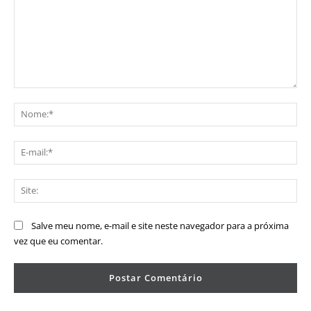
Comentário:
No
E-
mai
Sit
Salve meu nome, e-mail e site neste navegador para a próxima
vez que eu comentar.