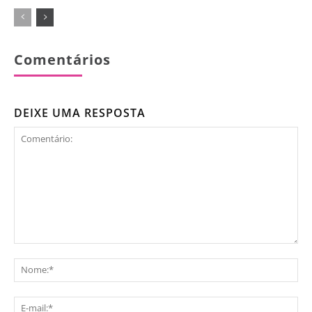
Comentários
DEIXE UMA RESPOSTA
Comentário:
No
E-