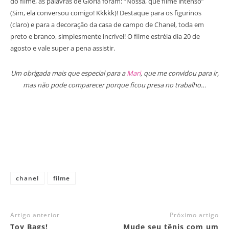
do filme, as palavras de Glória foram: “Nossa, que filme intenso”
(Sim, ela conversou comigo! Kkkkk)! Destaque para os figurinos
(claro) e para a decoração da casa de campo de Chanel, toda em
preto e branco, simplesmente incrível! O filme estréia dia 20 de
agosto e vale super a pena assistir.
Um obrigada mais que especial para a
Mari
, que me convidou para ir,
mas não pode comparecer porque ficou presa no trabalho…
chanel
filme
Artigo anterior
Próximo artigo
Toy Bags!
Mude seu tênis com um