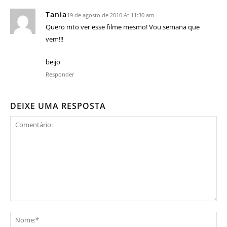
Tania
19 de agosto de 2010 At 11:30 am
Quero mto ver esse filme mesmo! Vou semana que
vem!!!
beijo
Responder
DEIXE UMA RESPOSTA
Comentário:
No