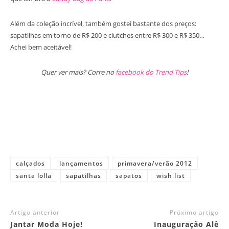
Além da coleção incrível, também gostei bastante dos preços:
sapatilhas em torno de R$ 200 e clutches entre R$ 300 e R$ 350…
Achei bem aceitável!
Quer ver mais? Corre no
facebook do Trend Tips
!
calçados
lançamentos
primavera/verão 2012
santa lolla
sapatilhas
sapatos
wish list
Artigo anterior
Próximo artigo
Jantar Moda Hoje!
Inauguração Alê