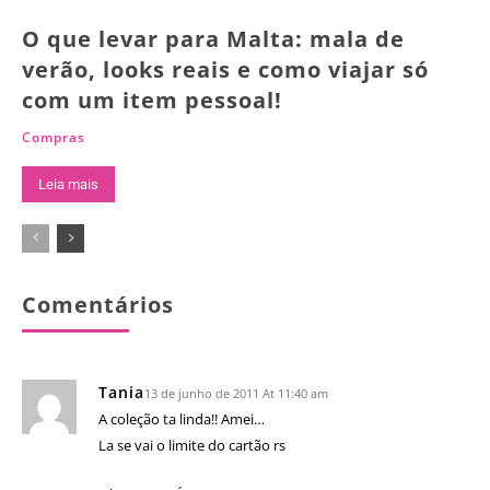
O que levar para Malta: mala de
verão, looks reais e como viajar só
com um item pessoal!
Compras
Leia mais
Comentários
Tania
13 de junho de 2011 At 11:40 am
A coleção ta linda!! Amei…
La se vai o limite do cartão rs