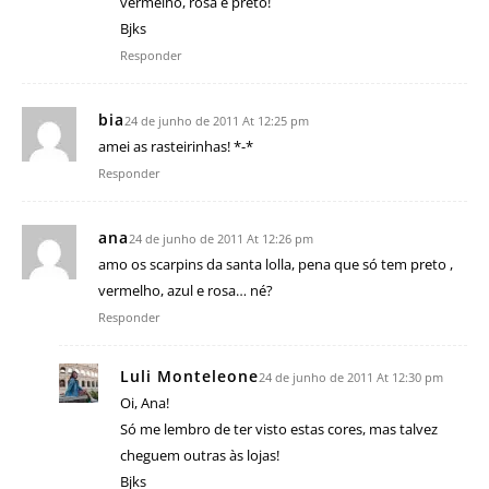
vermelho, rosa e preto!
Bjks
Responder
bia
24 de junho de 2011 At 12:25 pm
amei as rasteirinhas! *-*
Responder
ana
24 de junho de 2011 At 12:26 pm
amo os scarpins da santa lolla, pena que só tem preto ,
vermelho, azul e rosa… né?
Responder
Luli Monteleone
24 de junho de 2011 At 12:30 pm
Oi, Ana!
Só me lembro de ter visto estas cores, mas talvez
cheguem outras às lojas!
Bjks