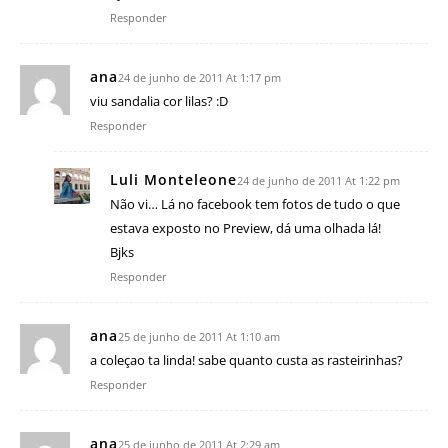
Responder
ana
24 de junho de 2011 At 1:17 pm
viu sandalia cor lilas? :D
Responder
Luli Monteleone
24 de junho de 2011 At 1:22 pm
Não vi… Lá no facebook tem fotos de tudo o que
estava exposto no Preview, dá uma olhada lá!
Bjks
Responder
ana
25 de junho de 2011 At 1:10 am
a coleçao ta linda! sabe quanto custa as rasteirinhas?
Responder
ana
25 de junho de 2011 At 2:29 am