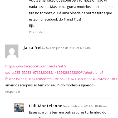
Vc diz amarração que sobe pela tornozelo? Não vi
nada assim… Mas tem alguma modelos que tem uma
tira no tornozelo. Dá uma olhada ns outras fotos que
estão no facebook do Trend Tips!
Bjks
Responder
jaisa freitas
24 de junho de 2011 At 6:23 am
http://www.facebook.com/media/set/?
set=a.235155233167128.80632.148254288523890#!/photo.php?
fbid=235155313167120&set=a.235155233167128.80632.14825428852389
ameii! os scarpins só tem cor azul? (do modelo esquerdo)
Responder
Luli Monteleone
24 de junho de 2011 At 10:46 am
Esses scarpins tem em outras cores tb, lembro do