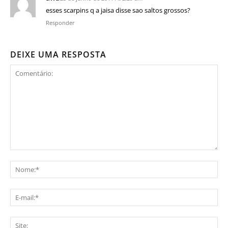
esses scarpins q a jaisa disse sao saltos grossos?
Responder
DEIXE UMA RESPOSTA
Comentário:
No
E-
mai
Sit