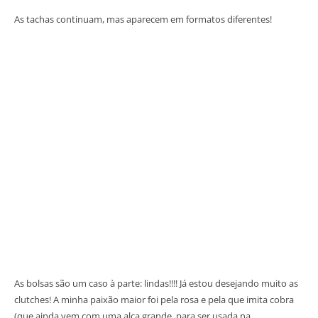
As tachas continuam, mas aparecem em formatos diferentes!
As bolsas são um caso à parte: lindas!!!! Já estou desejando muito as
clutches! A minha paixão maior foi pela rosa e pela que imita cobra
(que ainda vem com uma alça grande, para ser usada na