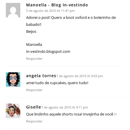
Manoella - Blog In-vestindo
5 de agosto de 2010 At 11:41 pm
Adorei o post! Quero a boot oxford e o bolerinho de
babado!!
Beijos
Manoella
in-vestindo.blogspot.com
Responder
angela torres
7 de agosto de 2010 At 9:03 pm
amei tudo de cupcakes, quero tudo!
Responder
Giselle
7 de agosto de 2010 At 9:11 pm
Que lindinho aquele shorts rosa! Invejinha de você :~
Responder