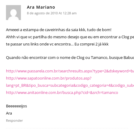
Ara Mariano
8 de agosto de 2010 At 12:28 am
Ameeei a estampa de caveirinhas da saia kkk, tudo de bom!
Ahhh vi que vc partilha do mesmo desejo que eu em encontrar a Clog p
te passar uns links onde vc encontra… Eu comprei 2 já kkk
Quando não encontrar com o nome de Clog ou Tamanco, busque Babu
http://www.passarela.com.br/searchresults.aspx?type=2&dskeyword=
http://www.sapatoonline.com.br/produtos.asp?
lang=pt_BR&tipo_busca=subcategoria&codigo_categoria=4&codigo_sub
http://www.anitaonline.com.br/busca.php?cid=&srch=tamanco
Beeeeeeijos
Ara
Responder