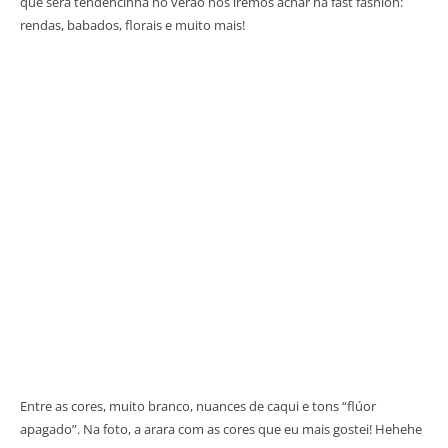
que será tendencinha no verão nós iremos achar na fast fashion:
rendas, babados, florais e muito mais!
Entre as cores, muito branco, nuances de caqui e tons “flúor
apagado”. Na foto, a arara com as cores que eu mais gostei! Hehehe