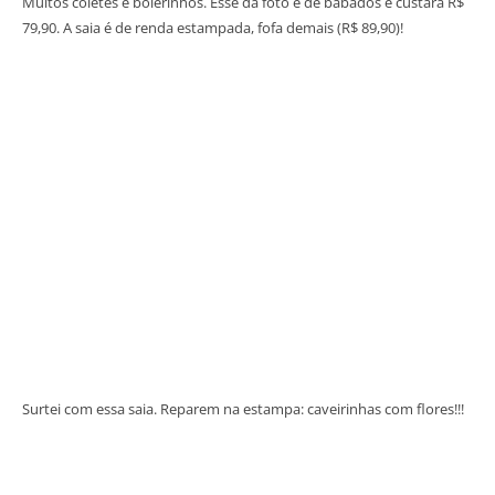
Muitos coletes e bolerinhos. Esse da foto é de babados e custará R$
79,90. A saia é de renda estampada, fofa demais (R$ 89,90)!
Surtei com essa saia. Reparem na estampa: caveirinhas com flores!!!