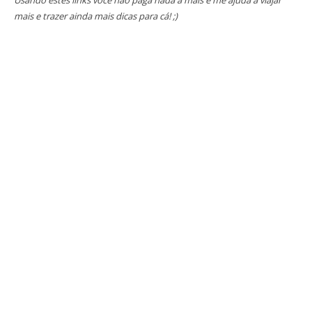
Usando estes links você não paga nada a mais e me ajuda a viajar
mais e trazer ainda mais dicas para cá! ;)