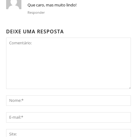
Que caro, mas muito lindo!
Responder
DEIXE UMA RESPOSTA
Comentário:
No
E-
mai
Sit