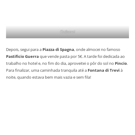
Coliseu!
Depois, segui para a
Piazza di Spagna
, onde almocei no famoso
Pastificio Guerra
que vende pasta por 5€. A tarde foi dedicada ao
trabalho no hotel e, no fim do dia, aproveitei o pôr do sol no
Pincio
.
Para finalizar, uma caminhada tranquila até a
Fontana di Trevi
à
noite, quando estava bem mais vazia e sem fila!