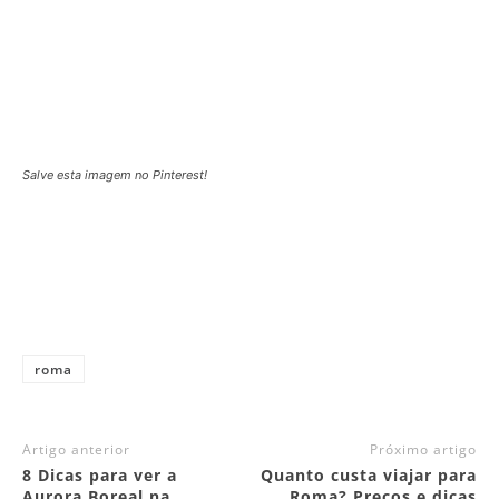
Salve esta imagem no Pinterest!
roma
Artigo anterior
Próximo artigo
8 Dicas para ver a
Quanto custa viajar para
Aurora Boreal na
Roma? Preços e dicas