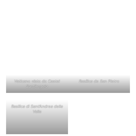
Vaticano visto do Castel
Basílica de San Pietro
Sant’Angelo
Basilica di Sant’Andrea della
Valle