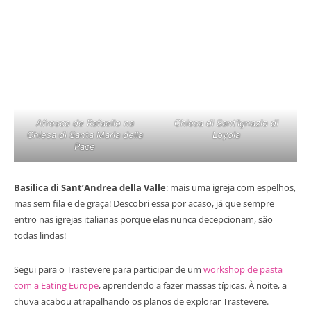
Afresco de Rafaello na
Chiesa di Sant’Ignazio di
Chiesa di Santa Maria della
Loyola
Pace
Basilica di Sant’Andrea della Valle
: mais uma igreja com espelhos,
mas sem fila e de graça! Descobri essa por acaso, já que sempre
entro nas igrejas italianas porque elas nunca decepcionam, são
todas lindas!
Segui para o Trastevere para participar de um
workshop de pasta
com a Eating Europe
, aprendendo a fazer massas típicas. À noite, a
chuva acabou atrapalhando os planos de explorar Trastevere.