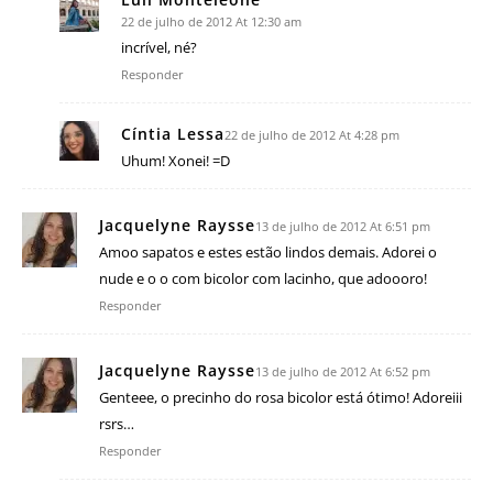
22 de julho de 2012 At 12:30 am
incrível, né?
Responder
Cíntia Lessa
22 de julho de 2012 At 4:28 pm
Uhum! Xonei! =D
Jacquelyne Raysse
13 de julho de 2012 At 6:51 pm
Amoo sapatos e estes estão lindos demais. Adorei o
nude e o o com bicolor com lacinho, que adoooro!
Responder
Jacquelyne Raysse
13 de julho de 2012 At 6:52 pm
Genteee, o precinho do rosa bicolor está ótimo! Adoreiii
rsrs…
Responder