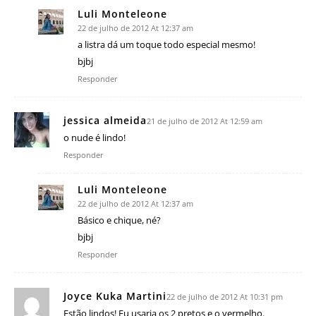
Luli Monteleone
22 de julho de 2012 At 12:37 am
a listra dá um toque todo especial mesmo!
bjbj
Responder
jessica almeida
21 de julho de 2012 At 12:59 am
o nude é lindo!
Responder
Luli Monteleone
22 de julho de 2012 At 12:37 am
Básico e chique, né?
bjbj
Responder
Joyce Kuka Martini
22 de julho de 2012 At 10:31 pm
Estão lindos! Eu usaria os 2 pretos e o vermelho.