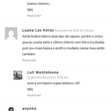
baixos mesmo…
bjbj
Responder
Luana Las Heras
16 de julho de 2012 At 7:43 pm
Achei lindos! Adoro esse tipo de sapato, porém o único
que eu usaria seria o último (Verniz com listra inusitada)
pois sou mais básica e prefiro modelos nesse meu estilo
também.
Responder
Luli Monteleone
22 de julho de 2012 At 12:36 am
esse é um básico super estiloso, né?
bjbj
Responder
anynha