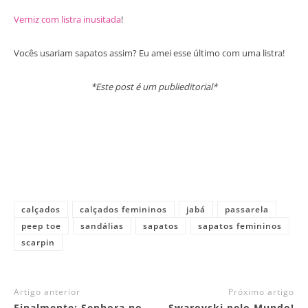
Verniz com listra inusitada
!
Vocês usariam sapatos assim? Eu amei esse último com uma listra!
*Este post é um publieditorial*
calçados
calçados femininos
jabá
passarela
peep toe
sandálias
sapatos
sapatos femininos
scarpin
Artigo anterior
Próximo artigo
Finalmente: Sephora no
Swarovski pelo Mundo!