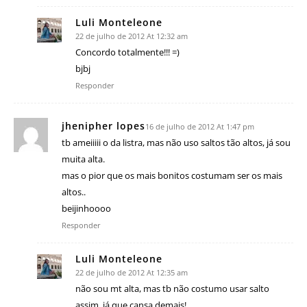
Luli Monteleone
22 de julho de 2012 At 12:32 am
Concordo totalmente!!! =)
bjbj
Responder
jhenipher lopes
16 de julho de 2012 At 1:47 pm
tb ameiiiii o da listra, mas não uso saltos tão altos, já sou
muita alta.
mas o pior que os mais bonitos costumam ser os mais
altos..
beijinhoooo
Responder
Luli Monteleone
22 de julho de 2012 At 12:35 am
não sou mt alta, mas tb não costumo usar salto
assim, já que cansa demais!