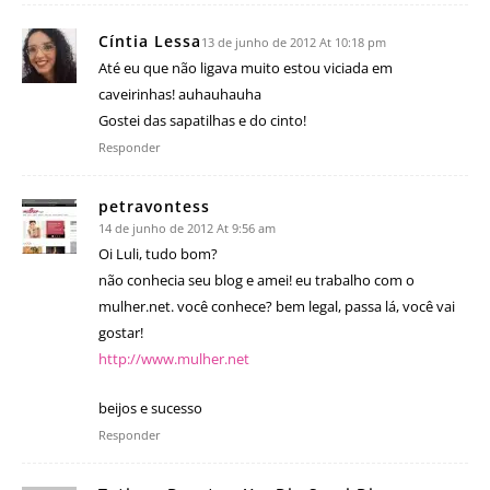
Cíntia Lessa
13 de junho de 2012 At 10:18 pm
Até eu que não ligava muito estou viciada em
caveirinhas! auhauhauha
Gostei das sapatilhas e do cinto!
Responder
petravontess
14 de junho de 2012 At 9:56 am
Oi Luli, tudo bom?
não conhecia seu blog e amei! eu trabalho com o
mulher.net. você conhece? bem legal, passa lá, você vai
gostar!
http://www.mulher.net
beijos e sucesso
Responder