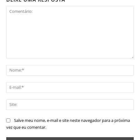
Comentário:
No
E-
mai
Sit
Salve meu nome, e-mail e site neste navegador para a próxima
vez que eu comentar.