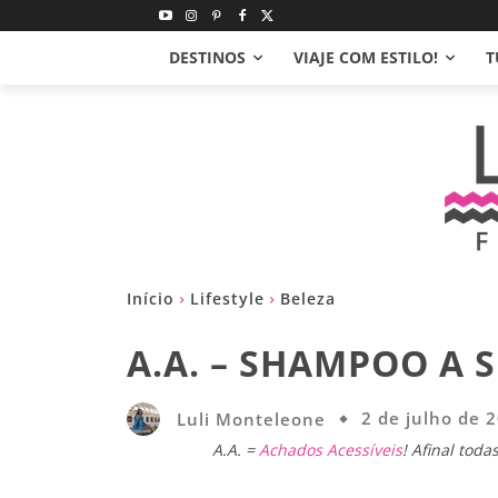
DESTINOS
VIAJE COM ESTILO!
T
Início
Lifestyle
Beleza
A.A. – SHAMPOO A 
Luli Monteleone
2 de julho de 
A.A. =
Achados Acessíveis
! Afinal tod