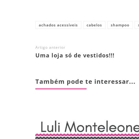
Share
achados acessíveis
cabelos
shampoo
Artigo anterior
Uma loja só de vestidos!!!
Também pode te interessar...