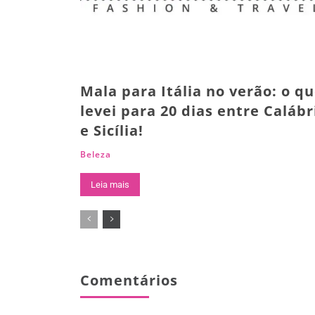
Mala para Itália no verão: o q
levei para 20 dias entre Calábr
e Sicília!
Beleza
Leia mais
Comentários