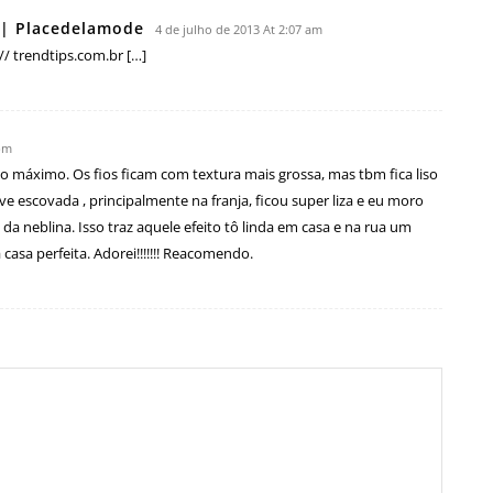
 | Placedelamode
4 de julho de 2013 At 2:07 am
// trendtips.com.br […]
 pm
 máximo. Os fios ficam com textura mais grossa, mas tbm fica liso
ve escovada , principalmente na franja, ficou super liza e eu moro
 da neblina. Isso traz aquele efeito tô linda em casa e na rua um
asa perfeita. Adorei!!!!!!! Reacomendo.