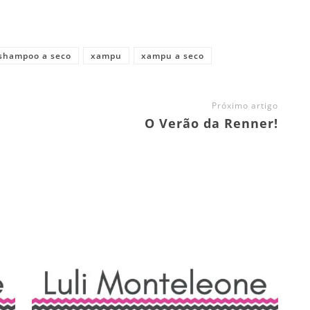
shampoo a seco
xampu
xampu a seco
Próximo artigo
O Verão da Renner!