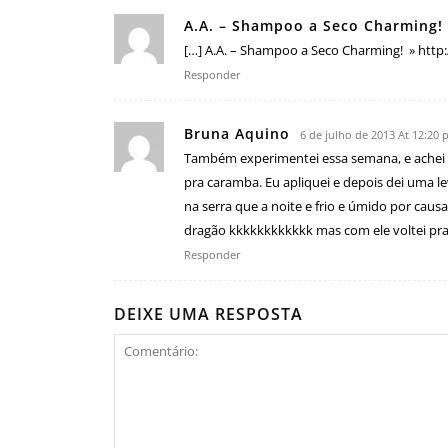
A.A. – Shampoo a Seco Charming!
[…] A.A. – Shampoo a Seco Charming! » http:
Responder
Bruna Aquino
6 de julho de 2013 At 12:20
Também experimentei essa semana, e achei o
pra caramba. Eu apliquei e depois dei uma le
na serra que a noite e frio e úmido por causa
dragão kkkkkkkkkkkk mas com ele voltei pra c
Responder
DEIXE UMA RESPOSTA