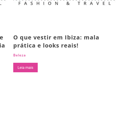
ue
O que vestir em Ibiza: mala
ia
prática e looks reais!
Beleza
Leia mais