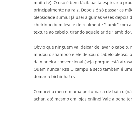
muita fé). O uso é bem fácil: basta espirrar o pr
principalmente na raiz. Depois é só passar as mã
oleosidade sumiu! Já usei algumas vezes depois d
cheirinho bem leve e de realmente “sumir” com a 
textura ao cabelo, tirando aquele ar de “lambido”
Óbvio que ninguém vai deixar de lavar o cabelo,
mudou o shampoo e ele deixou o cabelo oleoso, o
da maneira convencional (seja porque está atra
Quem nunca? Rs)! O xampu a seco também é uma 
domar a bichinha! rs
Comprei o meu em uma perfumaria de bairro (não 
achar, até mesmo em lojas online! Vale a pena te