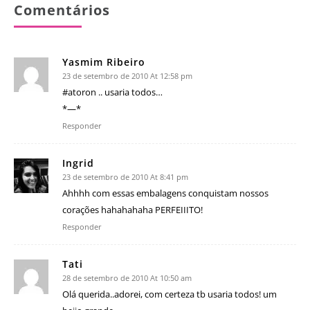
Comentários
Yasmim Ribeiro
23 de setembro de 2010 At 12:58 pm
#atoron .. usaria todos…
*—*
Responder
Ingrid
23 de setembro de 2010 At 8:41 pm
Ahhhh com essas embalagens conquistam nossos
corações hahahahaha PERFEIIITO!
Responder
Tati
28 de setembro de 2010 At 10:50 am
Olá querida..adorei, com certeza tb usaria todos! um