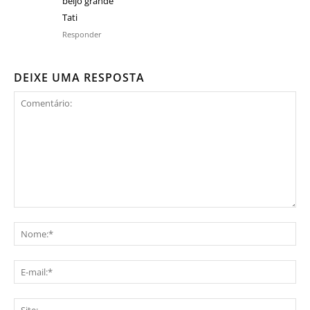
beijo grande
Tati
Responder
DEIXE UMA RESPOSTA
Comentário:
No
E-
mai
Sit