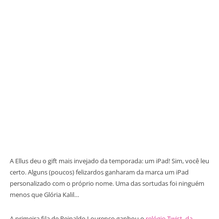
A Ellus deu o gift mais invejado da temporada: um iPad! Sim, você leu
certo. Alguns (poucos) felizardos ganharam da marca um iPad
personalizado com o próprio nome. Uma das sortudas foi ninguém
menos que Glória Kalil…
A primeira fila de Reinaldo Lourenço ganhou o
relógio Twist, da