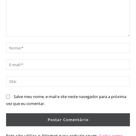
Comentário:
No
E-
mai
Sit
Salve meu nome, e-mail e site neste navegador para a próxima
vez que eu comentar.
Este site utiliza o Akismet para reduzir spam.
Saiba como