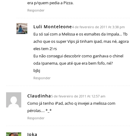
era p/quem pedia a Pizza.
Responder
Luli Monteleone
4 de fevereiro de 2011 At 3:38 pm
Eu só saí com a Melissa e os esmaltes da Impala… Tb
acho que os super Vips já tinham ipad, mas né, agora
eles tem 2! rs
Eu não consegui descobrir como ganhava o chinel
oda Ipanema, que até que era bem fofo, né?
bjbj
Responder
Claudinha
5 de fevereiro de 2011 At 12:57 am
Como já tenho iPad, acho q invejei a melissa com
pérolas…. *_*
Responder
Joka