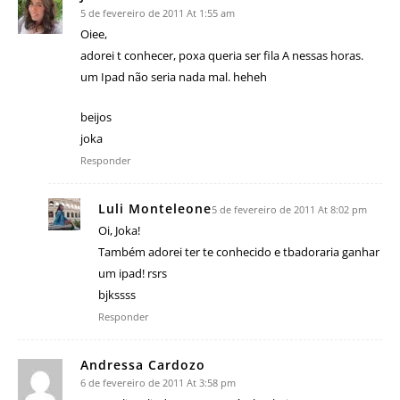
5 de fevereiro de 2011 At 1:55 am
Oiee,
adorei t conhecer, poxa queria ser fila A nessas horas.
um Ipad não seria nada mal. heheh
beijos
joka
Responder
Luli Monteleone
5 de fevereiro de 2011 At 8:02 pm
Oi, Joka!
Também adorei ter te conhecido e tbadoraria ganhar
um ipad! rsrs
bjkssss
Responder
Andressa Cardozo
6 de fevereiro de 2011 At 3:58 pm