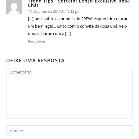
Trend Tips · Sorteio: Lenço Exclusivo Rosa
Chá!
17 de junho de 2010 At 10:12 pm
[…] post sobre os brindes do SPFW, esqueci de colocar
um bem legal… Junto com o convite da Rosa Chá, veio
uma echarpe com a […]
Responder
DEIXE UMA RESPOSTA
Comentário:
No