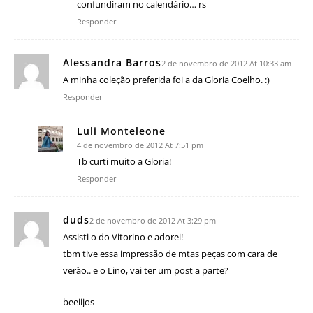
confundiram no calendário… rs
Responder
Alessandra Barros
2 de novembro de 2012 At 10:33 am
A minha coleção preferida foi a da Gloria Coelho. :)
Responder
Luli Monteleone
4 de novembro de 2012 At 7:51 pm
Tb curti muito a Gloria!
Responder
duds
2 de novembro de 2012 At 3:29 pm
Assisti o do Vitorino e adorei!
tbm tive essa impressão de mtas peças com cara de
verão.. e o Lino, vai ter um post a parte?
beeiijos