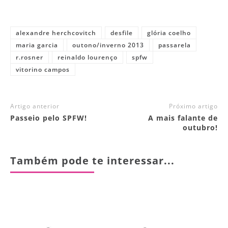
alexandre herchcovitch
desfile
glória coelho
maria garcia
outono/inverno 2013
passarela
r.rosner
reinaldo lourenço
spfw
vitorino campos
Artigo anterior
Próximo artigo
Passeio pelo SPFW!
A mais falante de
outubro!
Também pode te interessar...