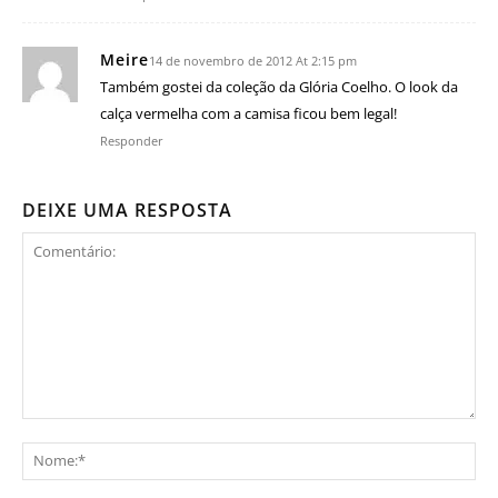
Meire
14 de novembro de 2012 At 2:15 pm
Também gostei da coleção da Glória Coelho. O look da
calça vermelha com a camisa ficou bem legal!
Responder
DEIXE UMA RESPOSTA
Comentário:
No