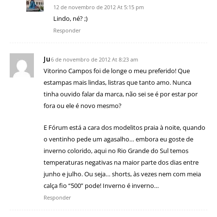
12 de novembro de 2012 At 5:15 pm
Lindo, né? ;)
Responder
Ju
6 de novembro de 2012 At 8:23 am
Vitorino Campos foi de longe o meu preferido! Que
estampas mais lindas, listras que tanto amo. Nunca
tinha ouvido falar da marca, não sei se é por estar por
fora ou ele é novo mesmo?
E Fórum está a cara dos modelitos praia à noite, quando
o ventinho pede um agasalho… embora eu goste de
inverno colorido, aqui no Rio Grande do Sul temos
temperaturas negativas na maior parte dos dias entre
junho e julho. Ou seja… shorts, às vezes nem com meia
calça fio “500” pode! Inverno é inverno…
Responder