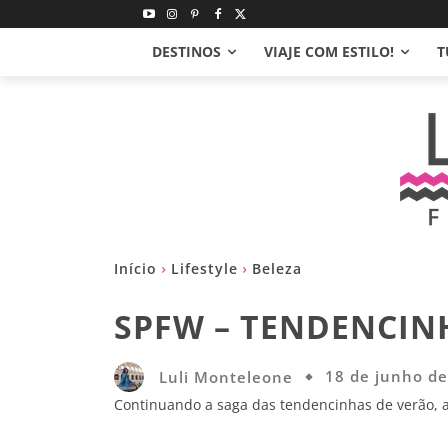
DESTINOS
VIAJE COM ESTILO!
T
Início
Lifestyle
Beleza
SPFW – TENDENCINH
Luli Monteleone
18 de junho d
Continuando a saga das tendencinhas de verão, a