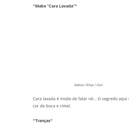
*
Make “Cara Lavada”
*
Iódice / Ellus / Cori
Cara lavada é modo de falar né… O segredo aqui 
cor de boca e rímel.
*
Tranças
*