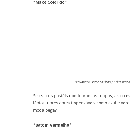
*
Make Colorido
*
Alexandre Herchcovitch / Erika Ikezil
Se os tons pastéis dominaram as roupas, as core
lábios. Cores antes impensáveis como azul e verd
moda pega?!
*
Batom Vermelho
*