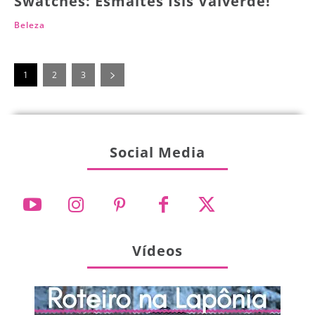
Swatches: Esmaltes Isis Valverde!
Beleza
1
2
3
Social Media
Vídeos