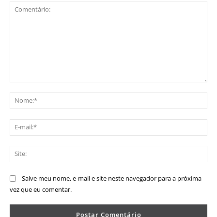
Comentário:
No
E-
mai
Sit
Salve meu nome, e-mail e site neste navegador para a próxima
vez que eu comentar.