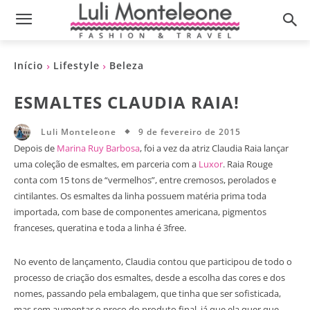
Início
Lifestyle
Beleza
ESMALTES CLAUDIA RAIA!
9 de fevereiro de 2015
Luli Monteleone
Depois de
Marina Ruy Barbosa
, foi a vez da atriz Claudia Raia lançar
uma coleção de esmaltes, em parceria com a
Luxor
. Raia Rouge
conta com 15 tons de “vermelhos”, entre cremosos, perolados e
cintilantes. Os esmaltes da linha possuem matéria prima toda
importada, com base de componentes americana, pigmentos
franceses, queratina e toda a linha é 3free.
No evento de lançamento, Claudia contou que participou de todo o
processo de criação dos esmaltes, desde a escolha das cores e dos
nomes, passando pela embalagem, que tinha que ser sofisticada,
mas sem aumentar o preço do produto final, já que ela quer que