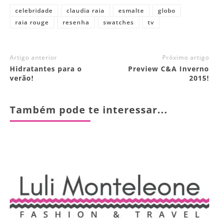
celebridade
claudia raia
esmalte
globo
raia rouge
resenha
swatches
tv
Artigo anterior
Próximo artigo
Hidratantes para o
Preview C&A Inverno
verão!
2015!
Também pode te interessar...