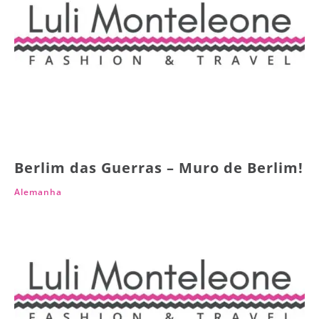
Berlim das Guerras – Muro de Berlim!
Alemanha