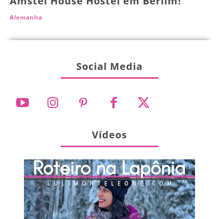
Amstel House Hostel em Berlim!
Alemanha
Social Media
Vídeos