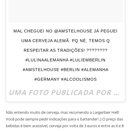
MAL CHEGUEI NO @AMSTELHOUSE JÁ PEGUEI
UMA CERVEJA ALEMÃ. PQ NÉ, TEMOS Q
RESPEITAR AS TRADIÇÕES! ????????
#LULINAALEMANHA #LULIEMBERLIN
#AMSTELHOUSE #BERLIN #ALEMANHA
#GERMANY #ALCOOLISMOS
UMA FOTO PUBLICADA POR LULI MONTELEONE (@TRENDTIPS) EM
Não entendo muito de cerveja, mas recomendo a Largerbier Hell!
Você pode sempre pedir indicações para o bartender! ;) O preço das
bebidas é bem acessível, cerveja por volta de 3 euros e entre as 6 e 8