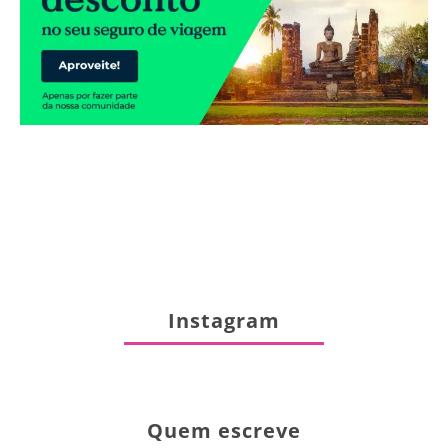
Instagram
Quem escreve