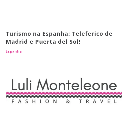
Turismo na Espanha: Teleferico de
Madrid e Puerta del Sol!
Espanha