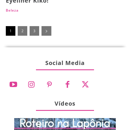
Eyeliner Kiko!
Beleza
1
2
3
Social Media
Vídeos