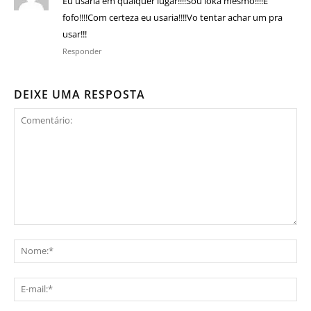
Eu usaria em qualquer lugar!!!!Sou loka mesmo!!!!É
fofo!!!!Com certeza eu usaria!!!!Vo tentar achar um pra
usar!!!
Responder
DEIXE UMA RESPOSTA
Comentário:
No
E-
mai