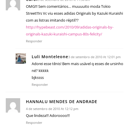
OMG!!! Sem comentários… muuuuito moda Tokio
Street!!!rs Vc viu esses adidas Originals by Kazuki Kuraishi
com as listras imitando réptil??
http://hypebeast.com/2010/09/adidas-originals-by-
originals-kazuki-kuraishi-campus-80s-felicity/
Responder
Luli Monteleone
3 de setembro de 2010 At 12:01 pm
Adorei esse tênis! Bem mais usável q esses de ursinho
né? kkkkk
bjkssss
Responder
HANNALU MENDES DE ANDRADE
4 de setembro de 2010 At 12:12 pm
Que lindeza!!! Adoroooo!!!
Responder