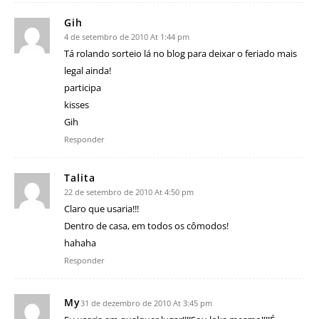
Gih
4 de setembro de 2010 At 1:44 pm
Tá rolando sorteio lá no blog para deixar o feriado mais
legal ainda!
participa
kisses
Gih
Responder
Talita
22 de setembro de 2010 At 4:50 pm
Claro que usaria!!!
Dentro de casa, em todos os cômodos!
hahaha
Responder
My
31 de dezembro de 2010 At 3:45 pm