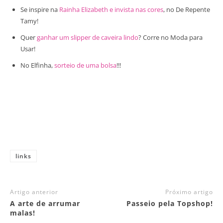
Se inspire na
Rainha Elizabeth e invista nas cores
, no De Repente
Tamy!
Quer
ganhar um slipper de caveira lindo
? Corre no Moda para
Usar!
No Elfinha,
sorteio de uma bolsa
!!!
links
Artigo anterior
Próximo artigo
A arte de arrumar
Passeio pela Topshop!
malas!