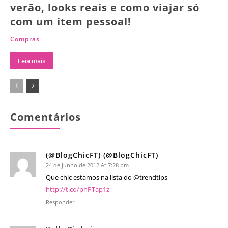
verão, looks reais e como viajar só
com um item pessoal!
Compras
Leia mais
Comentários
(@BlogChicFT) (@BlogChicFT)
24 de junho de 2012 At 7:28 pm
Que chic estamos na lista do @trendtips
http://t.co/phPTap1z
Responder