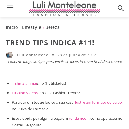
Início
Lifestyle
Beleza
TREND TIPS INDICA #11!
23 de junho de 2012
Luli Monteleone
Links de blogs amigos para vocês se divertirem no final de semana!
T-shirts animai
s no (f)utilidades!
Fashion Videos
, no Chic Fashion Trends!
Para dar um toque lúdico à sua casa:
lustre em formato de balão
,
no Ruiva de Farmácia!
Estou doida por alguma peça em
renda neon
, como apareceu no
Gostei… e agora?