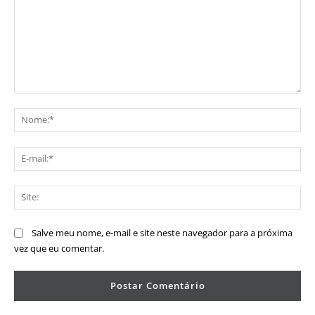
Comentário:
No
E-
mai
Sit
Salve meu nome, e-mail e site neste navegador para a próxima
vez que eu comentar.