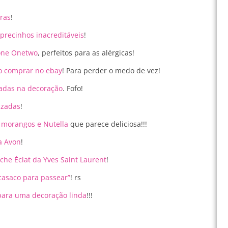
oras
!
 precinhos inacreditáveis
!
one Onetwo
, perfeitos para as alérgicas!
o comprar no ebay
! Para perder o medo de vez!
sadas na decoração
. Fofo!
izadas
!
e morangos e Nutella
que parece deliciosa!!!
a Avon
!
che Éclat da Yves Saint Laurent
!
casaco para passear”
! rs
 para uma decoração linda
!!!