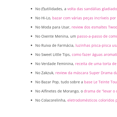
No (f)utilidades, a
volta das sandálias gladiad
No Hi-Lo,
bazar com várias peças incríveis por
No Moda para Usar,
review dos esmaltes Two
No Oxente Menina, um
passo-a-passo de com
No Ruiva de Farmácia,
luzinhas pisca-pisca u
No Sweet Little Tips,
como fazer águas aromat
No Verdade Feminina,
receita de uma torta d
No Zakzuk,
review da máscara Super Drama d
No Bazar Pop, tudo sobre a
base Le Teinte Tou
No Alfinetes de Morango, o
drama de “levar o 
No Colacorelinha,
eletrodomésticos coloridos