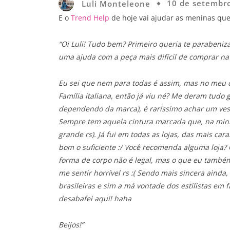
Luli Monteleone
10 de setembr
E o
Trend Help
de hoje vai ajudar as meninas que
“Oi Luli! Tudo bem? Primeiro queria te parabenizar
uma ajuda com a peça mais difícil de comprar na 
Eu sei que nem para todas é assim, mas no meu c
Família italiana, então já viu né? Me deram tudo
dependendo da marca), é raríssimo achar um vest
Sempre tem aquela cintura marcada que, na minh
grande rs). Já fui em todas as lojas, das mais ca
bom o suficiente :/ Você recomenda alguma loja?
forma de corpo não é legal, mas o que eu também 
me sentir horrível rs :( Sendo mais sincera aind
brasileiras e sim a má vontade dos estilistas em
desabafei aqui! haha
Beijos!”