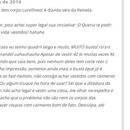
o de 2014
 tem corpo curvilíneo! A dúvida veio da Pamela:
, pois achei super legal sua iniciativa! :D Queria te pedir
vida: vestidos! hahaha
aso eu tenho quadril largo e muito, MUITO busto! rsrsrs
 grande! uahauhauha Apesar de vestir 42 (e muitas vezes M,
ido que caia bem, pois nenhum deles tem corte reto :(
a impressão, aumenta ainda mais o busto (que já é
ras as fast-fashion, não consigo achar vestidos com caimento
 Ou algum truque na hora de usar? Sei que a ditadura da
não acho legal é vestir uma coisa, me olhar no espelho e
a, acho que o problema não são nem os corpos das
 fazer roupas com caimento bom de fato. Desculpa, até