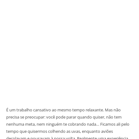
É um trabalho cansativo ao mesmo tempo relaxante. Mas não
precisa se preocupar: você pode parar quando quiser, não tem
nenhuma meta, nem ninguém te cobrando nada… Ficamos ali pelo
tempo que quisermos colhendo as uvas, enquanto aviões
decolavam e pousavam à nossa volta. Realmente uma experiência