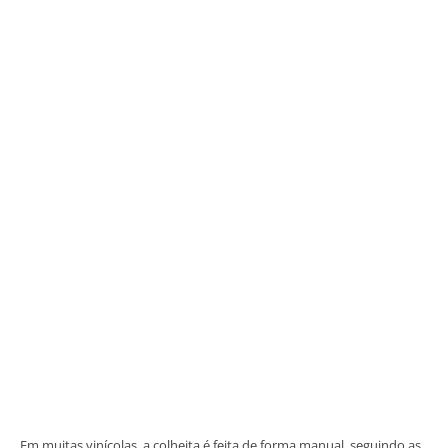
Em muitas vinícolas, a colheita é feita de forma manual, seguindo as