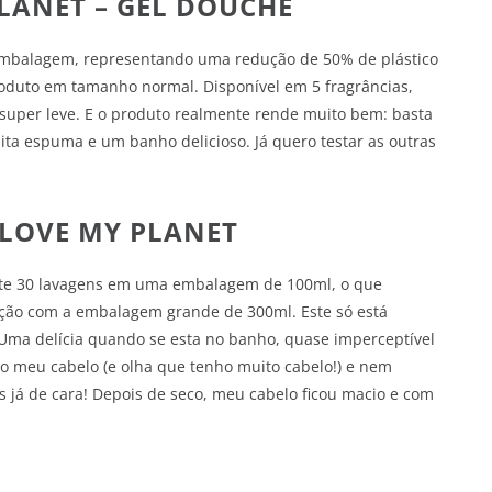
PLANET – GEL DOUCHE
mbalagem, representando uma redução de 50% de plástico
roduto em tamanho normal. Disponível em 5 fragrâncias,
, super leve. E o produto realmente rende muito bem: basta
a espuma e um banho delicioso. Já quero testar as outras
 LOVE MY PLANET
ete 30 lavagens em uma embalagem de 100ml, o que
ção com a embalagem grande de 300ml. Este só está
 Uma delícia quando se esta no banho, quase imperceptível
o meu cabelo (e olha que tenho muito cabelo!) e nem
os já de cara! Depois de seco, meu cabelo ficou macio e com