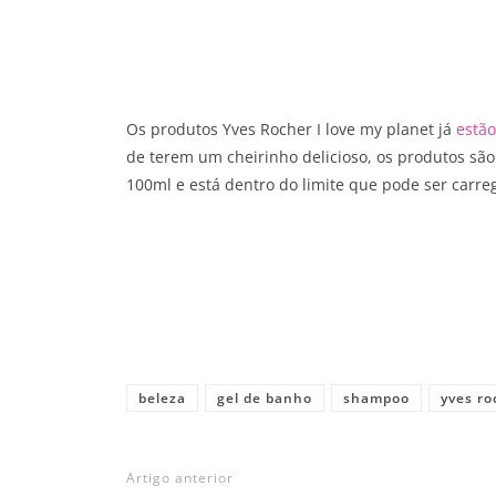
Os produtos Yves Rocher I love my planet já
estão
de terem um cheirinho delicioso, os produtos sã
100ml e está dentro do limite que pode ser carr
Share
beleza
gel de banho
shampoo
yves ro
Artigo anterior