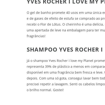
YVES ROCHER I LOVE MY 
O gel de banho promete 40 usos em uma única e
e de gases de efeito de estufa se comprado ao p
recebi o Flor de Lótus. O cheirinho é uma delícia
uma apertada de leve na embalagem para ter muit
fragrâncias!
SHAMPOO YVES ROCHER I
Já o shampoo Yves Rocher I love my Planet prom
representa 39% de plástico a menos em compara
disponível em uma fragrância bem fresca e leve.
depois. Com uma só gota, consegui lavar bem tod
precisei repetir a lavagem. Senti os cabelos limp
o brilho normal. Gostei!