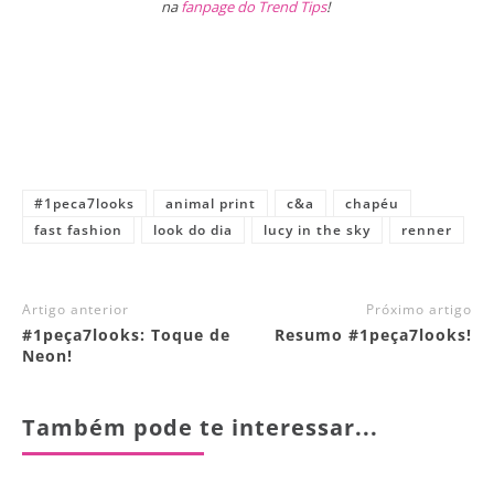
na
fanpage do Trend Tips
!
#1peca7looks
animal print
c&a
chapéu
fast fashion
look do dia
lucy in the sky
renner
Artigo anterior
Próximo artigo
#1peça7looks: Toque de
Resumo #1peça7looks!
Neon!
Também pode te interessar...