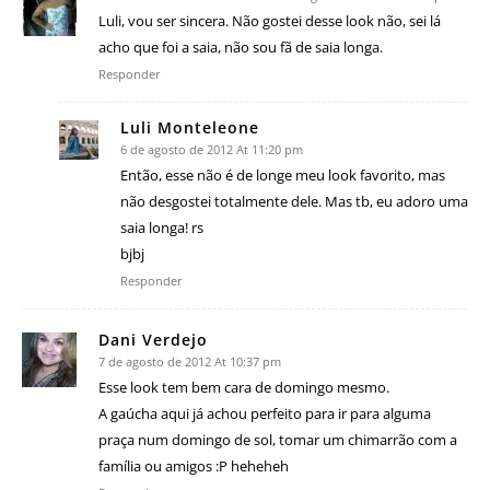
Luli, vou ser sincera. Não gostei desse look não, sei lá
acho que foi a saia, não sou fã de saia longa.
Responder
Luli Monteleone
6 de agosto de 2012 At 11:20 pm
Então, esse não é de longe meu look favorito, mas
não desgostei totalmente dele. Mas tb, eu adoro uma
saia longa! rs
bjbj
Responder
Dani Verdejo
7 de agosto de 2012 At 10:37 pm
Esse look tem bem cara de domingo mesmo.
A gaúcha aqui já achou perfeito para ir para alguma
praça num domingo de sol, tomar um chimarrão com a
família ou amigos :P heheheh