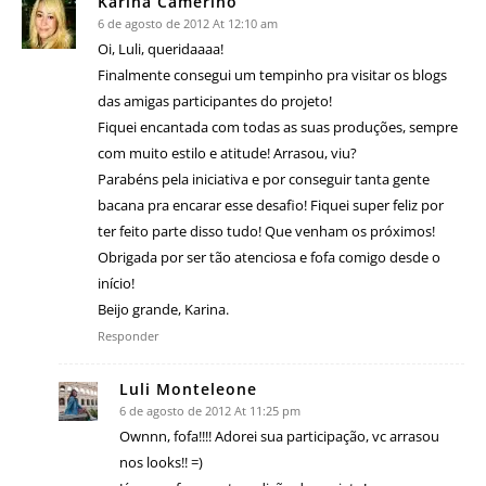
Karina Camerino
6 de agosto de 2012 At 12:10 am
Oi, Luli, queridaaaa!
Finalmente consegui um tempinho pra visitar os blogs
das amigas participantes do projeto!
Fiquei encantada com todas as suas produções, sempre
com muito estilo e atitude! Arrasou, viu?
Parabéns pela iniciativa e por conseguir tanta gente
bacana pra encarar esse desafio! Fiquei super feliz por
ter feito parte disso tudo! Que venham os próximos!
Obrigada por ser tão atenciosa e fofa comigo desde o
início!
Beijo grande, Karina.
Responder
Luli Monteleone
6 de agosto de 2012 At 11:25 pm
Ownnn, fofa!!!! Adorei sua participação, vc arrasou
nos looks!! =)