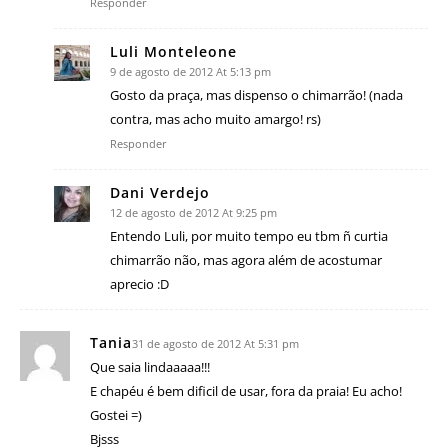
Responder
Luli Monteleone
9 de agosto de 2012 At 5:13 pm
Gosto da praça, mas dispenso o chimarrão! (nada
contra, mas acho muito amargo! rs)
Responder
Dani Verdejo
12 de agosto de 2012 At 9:25 pm
Entendo Luli, por muito tempo eu tbm ñ curtia
chimarrão não, mas agora além de acostumar
aprecio :D
Tania
31 de agosto de 2012 At 5:31 pm
Que saia lindaaaaa!!!
E chapéu é bem dificil de usar, fora da praia! Eu acho!
Gostei =)
Bjsss