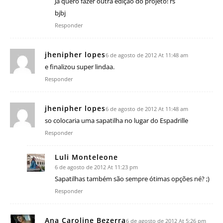
Já quero fazer outra edição do projeto! rs
bjbj
Responder
jhenipher lopes
6 de agosto de 2012 At 11:48 am
e finalizou super lindaa.
Responder
jhenipher lopes
6 de agosto de 2012 At 11:48 am
so colocaria uma sapatilha no lugar do Espadrille
Responder
Luli Monteleone
6 de agosto de 2012 At 11:23 pm
Sapatilhas também são sempre ótimas opções né? ;)
Responder
Ana Caroline Bezerra
6 de agosto de 2012 At 5:26 pm