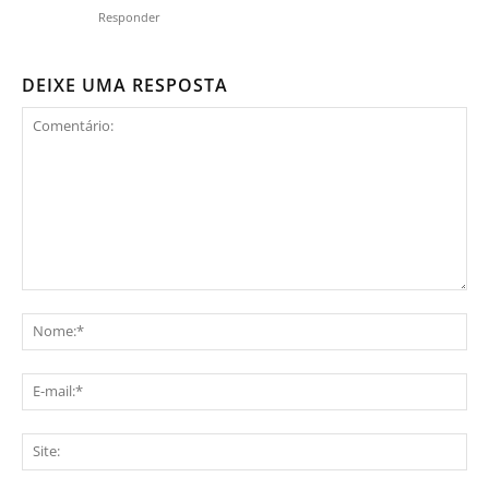
Responder
DEIXE UMA RESPOSTA
Comentário:
No
E-
mai
Sit