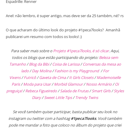
Espadrille: Renner
Anel: não lembro, é super antigo, mas deve ser da 25 também, né? rs
O que acharam do último look do projeto #1peca7looks? Amanhã
publicarei um resumo com todos os looks! ;)
Para saber mais sobre o
Projeto #1peca7looks, é só clicar
. Aqui,
todos os blogs que estão participando do projeto:
Beleza sem
Tamanho
/
Blog da Bibi
/
Coisa de Larissa
/
Conversas da mesa ao
lado
/
Day Molina
/
Fashion is my Playground
/
For
Vixens
/
Futricô
/
Gaveta de Cima
/
It Girls Closets
/
Mademoiselle
Paris
/
Moda para Usar
/
Morbid Glamour
/
Nosso Armário
/
Oi
preguiça!
/
Rebeca Figueiredo
/
Salada de Frutas
/
Smart Girls
/
Styles
Diary
/
Sweet Little Tips
/
Trendy Twins
Se você também quiser participar, basta publicar seu look no
instagram ou twitter com a hashtag
#1peca7looks
. Você também
pode me mandar a foto que coloco no álbum do projeto que criei