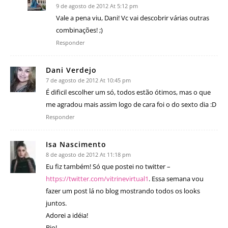
9 de agosto de 2012 At 5:12 pm
Vale a pena viu, Dani! Vc vai descobrir várias outras
combinações! ;)
Responder
Dani Verdejo
7 de agosto de 2012 At 10:45 pm
É dificil escolher um só, todos estão ótimos, mas o que
me agradou mais assim logo de cara foi o do sexto dia :D
Responder
Isa Nascimento
8 de agosto de 2012 At 11:18 pm
Eu fiz também! Só que postei no twitter –
https://twitter.com/vitrinevirtual1
. Essa semana vou
fazer um post lá no blog mostrando todos os looks
juntos.
Adorei a idéia!
Bjo!