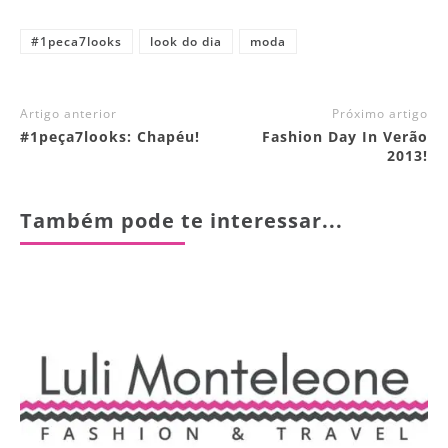
#1peca7looks
look do dia
moda
Artigo anterior
Próximo artigo
#1peça7looks: Chapéu!
Fashion Day In Verão
2013!
Também pode te interessar...