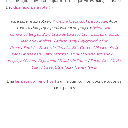
E aí que agora quero saber qual foi o look que vocês mais gostaram!
É só
clicar aqui para votar
! ;)
Para saber mais sobre o
Projeto #1peca7looks, é só clicar
. Aqui,
todos os blogs que participaram do projeto:
Beleza sem
Tamanho
/
Blog da Bibi
/
Coisa de Larissa
/
Conversas da mesa ao
lado
/
Day Molina
/
Fashion is my Playground
/
For
Vixens
/
Futricô
/
Gaveta de Cima
/
It Girls Closets
/
Mademoiselle
Paris
/
Moda para Usar
/
Morbid Glamour
/
Nosso Armário
/
Oi
preguiça!
/
Rebeca Figueiredo
/
Salada de Frutas
/
Smart Girls
/
Styles
Diary
/
Sweet Little Tips
/
Trendy Twins
E na
fan page do Trend Tips
, fiz um álbum com os looks de todos os
participantes!