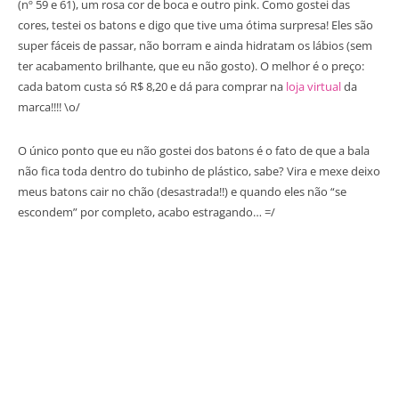
(nº 59 e 61), um rosa cor de boca e outro pink. Como gostei das
cores, testei os batons e digo que tive uma ótima surpresa! Eles são
super fáceis de passar, não borram e ainda hidratam os lábios (sem
ter acabamento brilhante, que eu não gosto). O melhor é o preço:
cada batom custa só R$ 8,20 e dá para comprar na
loja virtual
da
marca!!!! \o/
O único ponto que eu não gostei dos batons é o fato de que a bala
não fica toda dentro do tubinho de plástico, sabe? Vira e mexe deixo
meus batons cair no chão (desastrada!!) e quando eles não “se
escondem” por completo, acabo estragando… =/