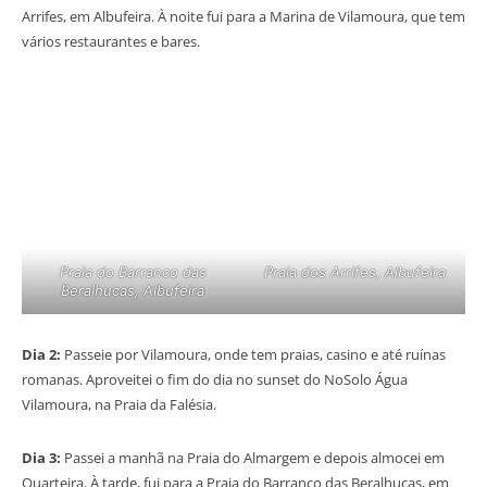
Arrifes, em Albufeira. À noite fui para a Marina de Vilamoura, que tem
vários restaurantes e bares.
Praia do Barranco das
Praia dos Arrifes, Albufeira
Beralhucas, Albufeira
Dia 2:
Passeie por Vilamoura, onde tem praias, casino e até ruínas
romanas. Aproveitei o fim do dia no sunset do NoSolo Água
Vilamoura, na Praia da Falésia.
Dia 3:
Passei a manhã na Praia do Almargem e depois almocei em
Quarteira. À tarde, fui para a Praia do Barranco das Beralhucas, em