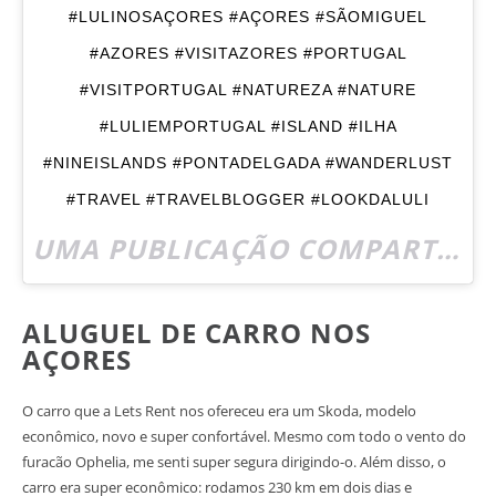
#LULINOSAÇORES #AÇORES #SÃOMIGUEL
#AZORES #VISITAZORES #PORTUGAL
#VISITPORTUGAL #NATUREZA #NATURE
#LULIEMPORTUGAL #ISLAND #ILHA
#NINEISLANDS #PONTADELGADA #WANDERLUST
#TRAVEL #TRAVELBLOGGER #LOOKDALULI
UMA PUBLICAÇÃO COMPARTILHADA POR ???????? LULI MONTELEONE ✈️ (@TRENDTIPS) EM
ALUGUEL DE CARRO NOS
AÇORES
O carro que a Lets Rent nos ofereceu era um Skoda, modelo
econômico, novo e super confortável. Mesmo com todo o vento do
furacão Ophelia, me senti super segura dirigindo-o. Além disso, o
carro era super econômico: rodamos 230 km em dois dias e