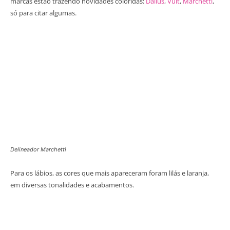
marcas estão trazendo novidades coloridas:
Dailus
,
Vult
,
Marchetti
,
só para citar algumas.
Delineador Marchetti
Para os lábios, as cores que mais apareceram foram lilás e laranja,
em diversas tonalidades e acabamentos.