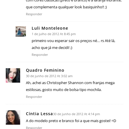
com cores clássicas (preto e branco) e a laranja vibrante,
que complementa qualquer look basiquinho!! ;)
Responder
Luli Monteleone
1 de julho de 2012 At 8:45 pm
primeiro vou esperar sair os preços né… rs Até lá,
acho que já me decidi! ;)
Responder
Quadro Feminino
30 de junho de 2012 At 3:02 am
Ah, achei as Christopher Shannon com franjas mega
estilosas, gosto muito de bolsa tipo mochila.
Responder
Cíntia Lessa
30 de junho de 2012 At 4:14 pm
A do modelo preto e branco foi a que mais gostei! =D
Responder