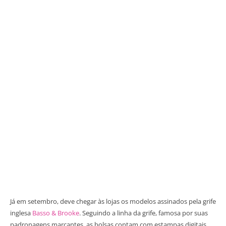
Já em setembro, deve chegar às lojas os modelos assinados pela grife
inglesa
Basso & Brooke
. Seguindo a linha da grife, famosa por suas
padronagens marcantes, as bolsas contam com estampas digitais.