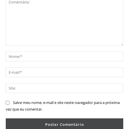
Comentário:
No
E-
mai
Sit
Salve meu nome, e-mail e site neste navegador para a próxima
vez que eu comentar.